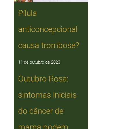
Pílula
anticoncepcional
causa trombose?
11 de outubro de 2023
Outubro Rosa:
sintomas iniciais
do câncer de
mama podem