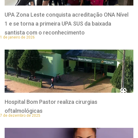
UPA Zona Leste conquista acreditação ONA Nível
1 e se torna a primeira UPA SUS da baixada
santista com o reconhecimento
1 de janeiro de 2026
Hospital Bom Pastor realiza cirurgias
oftalmológicas
7 de dezembro de 2025