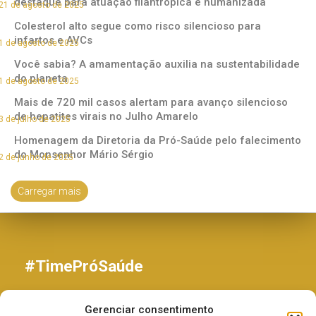
destaque para atuação filantrópica e humanizada
21 de agosto de 2025
Colesterol alto segue como risco silencioso para
infartos e AVCs
1 de agosto de 2025
Você sabia? A amamentação auxilia na sustentabilidade
do planeta
1 de agosto de 2025
Mais de 720 mil casos alertam para avanço silencioso
de hepatites virais no Julho Amarelo
3 de julho de 2025
Homenagem da Diretoria da Pró-Saúde pelo falecimento
do Monsenhor Mário Sérgio
2 de junho de 2025
Carregar mais
#TimePróSaúde
Programa de Voluntariado
Gerenciar consentimento