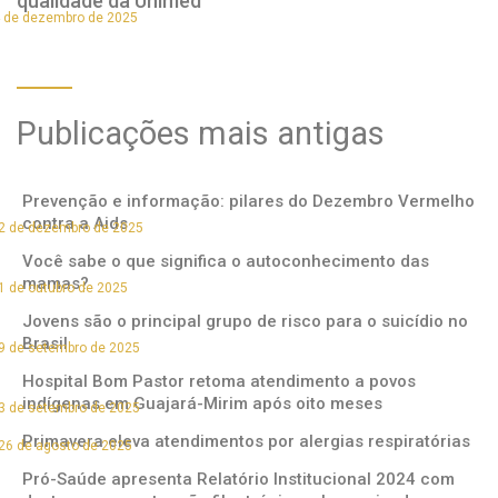
qualidade da Unimed
 de dezembro de 2025
Publicações mais antigas
Prevenção e informação: pilares do Dezembro Vermelho
contra a Aids
2 de dezembro de 2025
Você sabe o que significa o autoconhecimento das
mamas?
1 de outubro de 2025
Jovens são o principal grupo de risco para o suicídio no
Brasil
9 de setembro de 2025
Hospital Bom Pastor retoma atendimento a povos
indígenas em Guajará-Mirim após oito meses
3 de setembro de 2025
Primavera eleva atendimentos por alergias respiratórias
26 de agosto de 2025
Pró-Saúde apresenta Relatório Institucional 2024 com