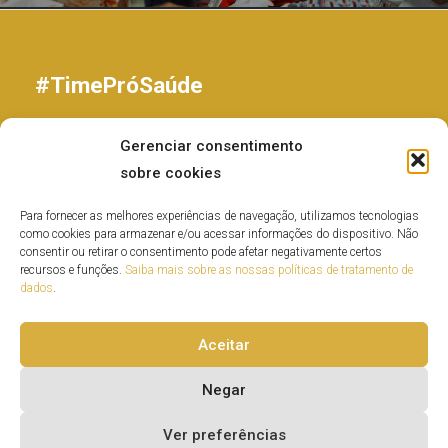
#TimePróSaúde
Programa de Voluntariado
Gerenciar consentimento
Trainee Executivo
sobre cookies
Trabalhe com a gente
Fornecedores
Para fornecer as melhores experiências de navegação, utilizamos tecnologias
como cookies para armazenar e/ou acessar informações do dispositivo. Não
Médicos
consentir ou retirar o consentimento pode afetar negativamente certos
Privacidade
recursos e funções.
Saiba mais sobre as nossas políticas de tratamento de
dados
.
Aceitar
Negar
Copyright © 2026 - Pró-Saúde Associação Beneficente de Assistência Social
e Hospitalar
Ver preferências