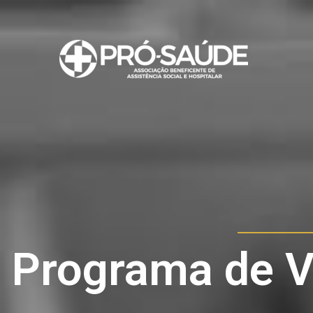
Ir
para
o
conteúdo
Programa de V