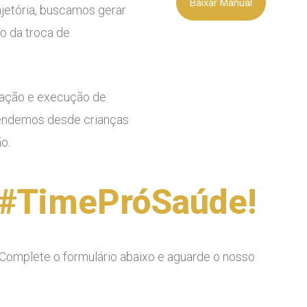
Baixar Manual
ajetória, buscamos gerar
o da troca de
ração e execução de
 Atendemos desde crianças
o.
o #TimePróSaúde!
 Complete o formulário abaixo e aguarde o nosso