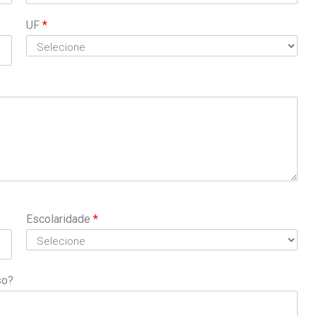
UF
*
Escolaridade
*
so?