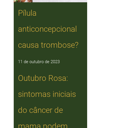
Pílula
anticoncepcional
causa trombose?
11 de outubro de 2023
Outubro Rosa:
sintomas iniciais
do câncer de
mama podem