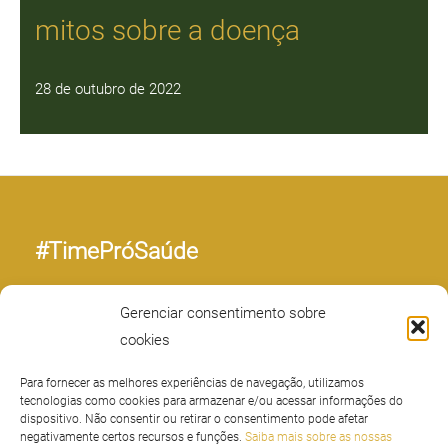
mitos sobre a doença
28 de outubro de 2022
#TimePróSaúde
Programa de Voluntariado
Gerenciar consentimento sobre
Trainee Executivo
cookies
Trabalhe com a gente
Fornecedores
Para fornecer as melhores experiências de navegação, utilizamos
tecnologias como cookies para armazenar e/ou acessar informações do
Médicos
dispositivo. Não consentir ou retirar o consentimento pode afetar
Privacidade
negativamente certos recursos e funções.
Saiba mais sobre as nossas