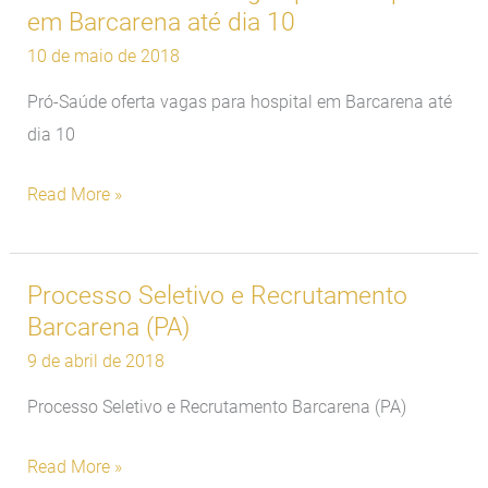
em Barcarena até dia 10
Saúde
oferta
10 de maio de 2018
vagas
Pró-Saúde oferta vagas para hospital em Barcarena até
para
dia 10
hospital
em
Read More »
Barcarena
até
dia
Processo Seletivo e Recrutamento
Processo
10
Barcarena (PA)
Seletivo
e
9 de abril de 2018
Recrutamento
Processo Seletivo e Recrutamento Barcarena (PA)
Barcarena
(PA)
Read More »