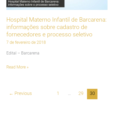
Barcarena:
informações
sobre
Hospital Materno Infantil de Barcarena:
cadastro
informações sobre cadastro de
de
fornecedores e processo seletivo
fornecedores
7 de fevereiro de 2018
e
Edital – Barcarena
processo
seletivo
Read More »
←
Previous
1
…
29
30