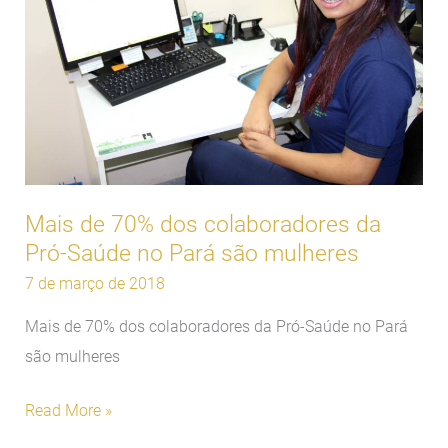
dos
colaboradores
da
Pró-
Saúde
no
Pará
Mais de 70% dos colaboradores da
são
Pró-Saúde no Pará são mulheres
mulheres
7 de março de 2018
Mais de 70% dos colaboradores da Pró-Saúde no Pará
são mulheres
Read More »