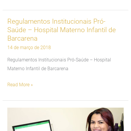
Regulamentos Institucionais Pró-
Regulamentos
Saúde – Hospital Materno Infantil de
Institucionais
Barcarena
Pró-
14 de março de 2018
Saúde
–
Regulamentos Institucionais Pró-Saúde – Hospital
Hospital
Materno Infantil de Barcarena
Materno
Infantil
Read More »
de
Barcarena
Mais
de
70%