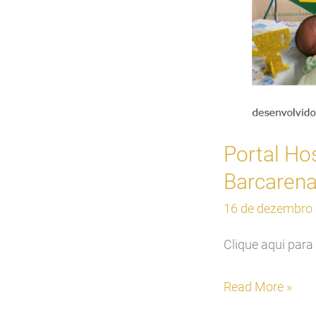
book
temático
da
Copa
do
Mundo
Portal Hos
Barcarena
16 de dezembro
Clique aqui para 
Read More »