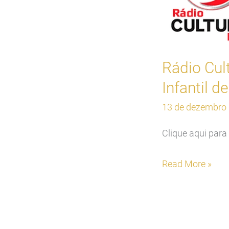
Horta
orgânica
do
Hospital
Rádio Cul
Materno-
Infantil d
Infantil
de
13 de dezembro
Barcarena
Clique aqui para 
Read More »