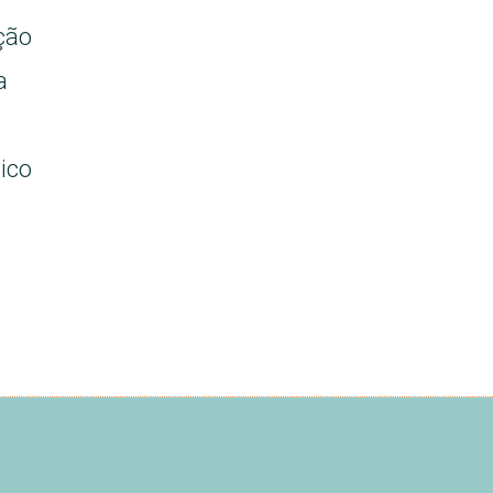
ção
a
ico