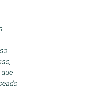
s
sso
sso,
 que
aseado