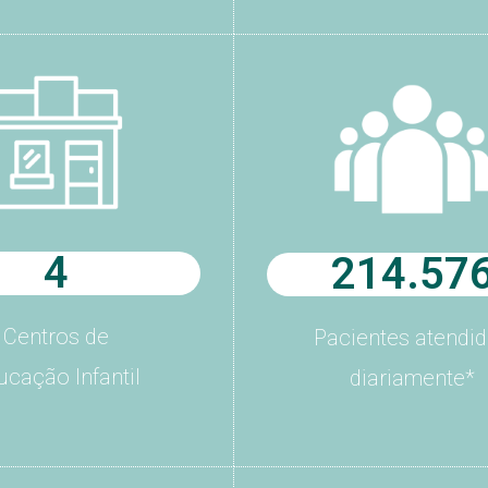
4
214.57
Centros de
Pacientes atendi
ucação Infantil
diariamente*