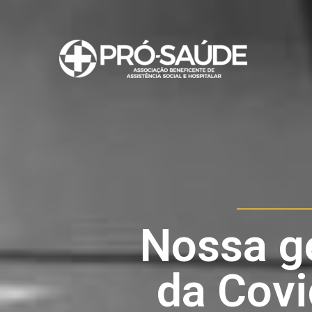
Ir
para
o
conteúdo
Nossa g
da Covi