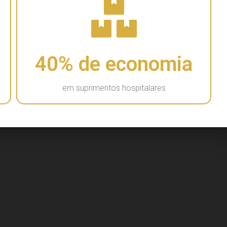
40
% de economia
em suprimentos hospitalares